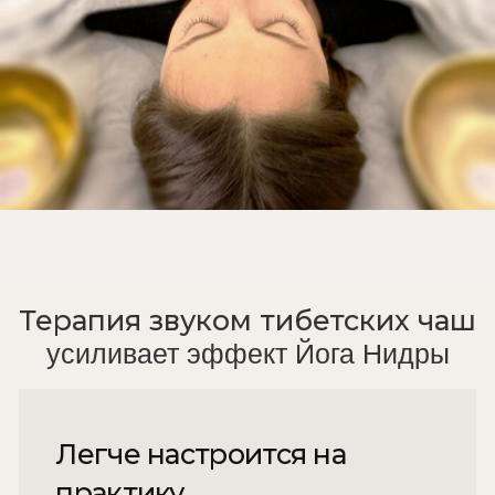
Вибрации поющих чаш
передаются в тело, проникая в
ткани, органы и энергетические
центры, и оказывают целебное
воздействие на них.
Благодаря
практике
Снимается усталость
Тело входит в состояние глубокого
восстановления, сопоставимое с
качественным сном. Уходит
накопленная физическая и