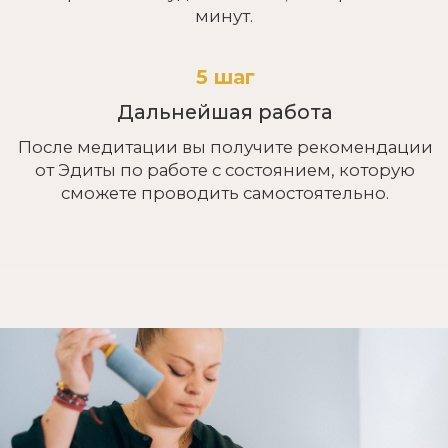
4 этап
Удобный формат
Все практики проводятся для одного, двоих
или в мини-группе до 4-ти человек. Это
позволяет исключить травмы, повысить
эффективность, а главное - придерживаться
индивидуальной программы.
Видео с Эдитой
о йоге нидре