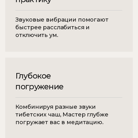
эмоциональная усталость.
Уходит напряжение
Практика мягко отключает
привычный контроль ума и снижает
мышечные зажимы, которые
формируются годами из-за стресса,
тревоги и подавленных эмоций.
Расслабление происходит не «через
усилие», а через безопасное
отпускание, поэтому эффект
ощущается глубже, чем при обычном
отдыхе.