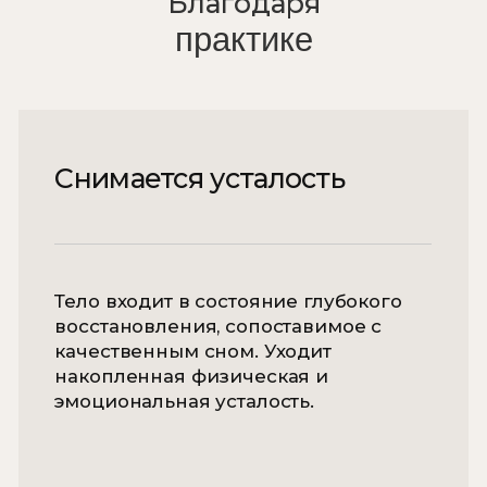
В состоянии йога нидры работа
ведётся не с логическим мышлением,
а с подсознательными установками.
Намерения и позитивные формулы
закладываются на более глубоком
уровне, минуя внутренние
сопротивления, сомнения и
автоматические запреты.
Внутреннее спокойствие
Регулярная практика стабилизирует
эмоциональный фон и снижает
реактивность. Возникает ощущение
внутренней опоры, когда
спокойствие перестаёт зависеть от
внешних обстоятельств и становится
состоянием, к которому можно
возвращаться.