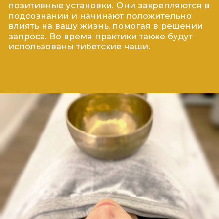
Звуковые вибрации помогают
быстрее расслабиться и
отключить ум.
Глубокое
погружение
Комбинируя разные звуки
тибетских чаш, Мастер глубже
погружает вас в медитацию.
Эффект
“массажа”