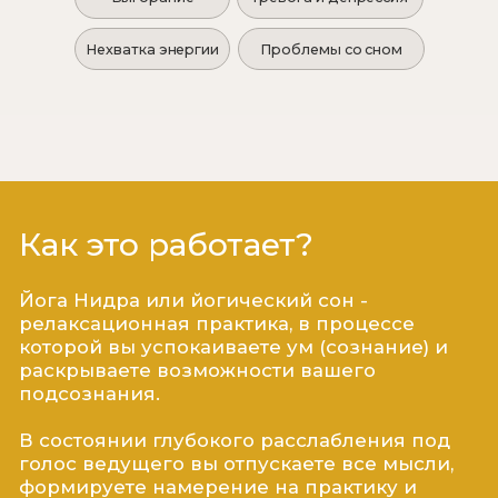
Терапия звуком тибетских чаш
усиливает эффект Йога Нидры
Легче настроится на
практику