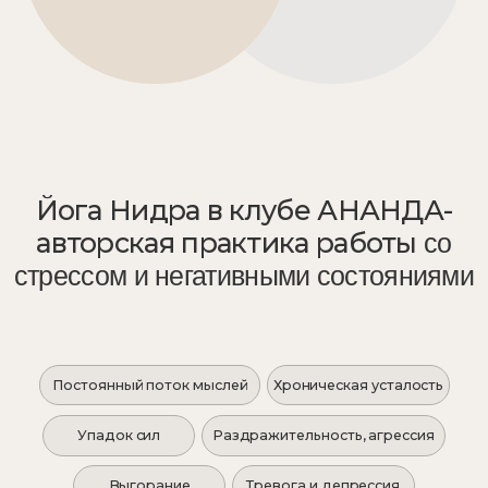
Как это работает?
Йога Нидра или йогический сон -
релаксационная практика, в процессе
которой вы успокаиваете ум (сознание) и
раскрываете возможности вашего
подсознания.
В состоянии глубокого расслабления под
голос ведущего вы отпускаете все мысли,
формируете намерение на практику и
позитивные установки. Они закрепляются в
подсознании и начинают положительно
влиять на вашу жизнь, помогая в решении
запроса. Во время практики также будут
использованы тибетские чаши.