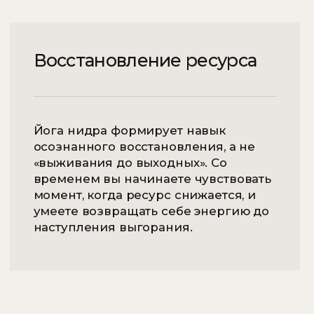
настроиться на практику.
2 шаг
Подготовка к практике
Эдита объясняет суть практики и что будет
происходить. Вы формулируете намерение
на практику, удобно располагаетесь
на массажном столе или мягком матрасе
с подушкой, и слушаете голос Эдиты.
3 шаг
Расслабление и медитация
Мастер мягко сонастраивается с вами
и постепенно вводит вас в состояние глубокой
релаксации, используя звуки и вибрации
тибетских чаш.
4 шаг
Наполнение энергией
Спустя час вы возвращаетесь в состояние
бодрствования, ощущая прилив сил и
энергии. Вам будет казаться, что прошло 5