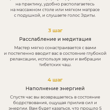
2 этап
Фокус на решении острых
проблем
Составляем программу лично под вас с учетом
особенностей здоровья. Фокусируемся на
конкретном запросе (избавиться от болей,
скорректировать вес и т.д.) и адаптируем курс
по мере решения этих задач.
3 этап
Использование комплекса
техник
Работаем с запросами не только через тело или
энергетическую систему, а в комплексе.
Например, для работы со стрессом
комбинируем йогу, медитации и
энергоисцеление.