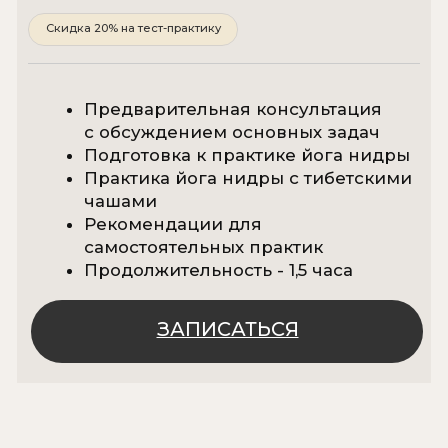
Основатель клуба
- Эдита Диланян
Энергокоуч, лайфкоуч, автор собственных
методик оздоровления тела и духа.
Миссионер и популяризатор развития йоги в
Москве и Грузии.
Более 20 лет исследует и практикует йогу
и медитации.
Лично консультирует каждого гостя клуба,
контролирует их прогресс и помогает
каждому прийти к своему внутреннему
источнику счастья и гармонии.