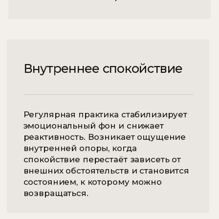
Предварительная консультация
с обсуждением основных задач
Подготовка к практике йога нидры
Практика йога нидры с тибетскими
чашами
Рекомендации для
самостоятельных практик
Продолжительность - 1,5 часа
ЗАПИСАТЬСЯ
Как проходит практика
Йога Нидры
1 шаг
Определение состояния и запроса
Перед началом работы Эдита беседует с
вами, чтобы выявить потребности и помочь