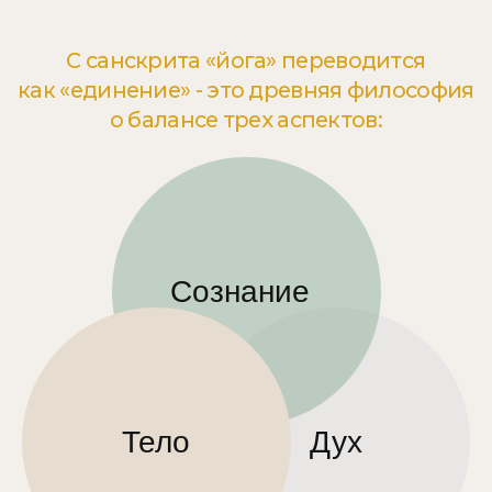
Тело
Дух
Йога Нидра в клубе АНАНДА-
авторская практика работы
со
стрессом и негативными состояниями
Постоянный поток мыслей
Хроническая усталость
Упадок сил
Раздражительность, агрессия
Выгорание
Тревога и депрессия
Нехватка энергии
Проблемы со сном