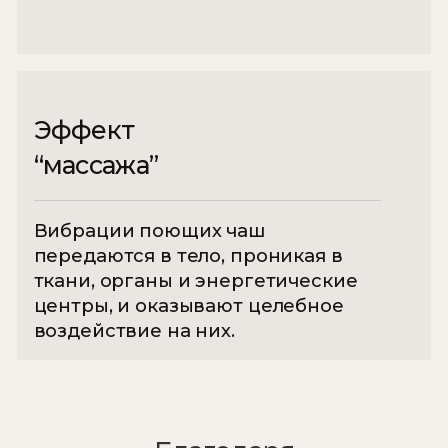
Фокус и ясность
Когда ум перестаёт постоянно
перерабатывать фоновые мысли,
высвобождается ресурс внимания.
После практики становится легче
удерживать фокус, принимать решения
и не распыляться, поскольку мозг
выходит из режима перегрузки.
Реализация намерений