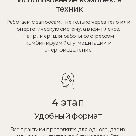
+7 (495) 9-270-270
Info@yoga-ananda.ru
Главная
Тематические программы йоги
Диагностика состояния
О нас
Восстановление энергии
Аренда
Медитации для начинающих
Блог
Йога-нидра и звуковая терапия
Расписание
Контакты
Сертификаты
г. Москва, ул. Остоженка 10,
БЦ «Остоженка»
Показать на карте
ИП Диланян Эдита Эдуардовна
ИНН 502719141833 ОГРНИП 323774600111411
ОКПО 2020449129