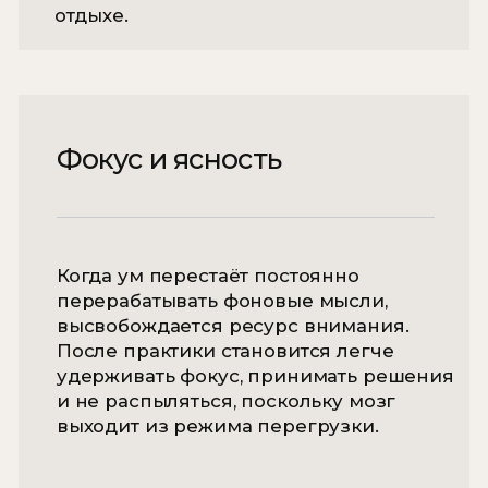
Индивидуальная практика
Скидка 20% на тест-практику
Предварительная консультация
с обсуждением основных задач
Подготовка к практике йога нидры
Практика йога нидры с тибетскими
чашами
Рекомендации для
самостоятельных практик
Продолжительность - 1,5 часа
ЗАПИСАТЬСЯ
Сплит-практика для двоих
Скидка 20% на тест-практику